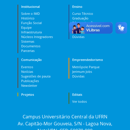
Institucional
Ensino
Sobre o IMD
Curso Técnico
Histórico
Graduação
Função Social
Pós-graduação
Equipe
PES
Infraestrutura
MOOC
Núcleos Integradores
Dúvidas
Sistemas
Documentos
Parcerias
Comunicação
Empreendedorismo
Eventos
Metrópole Parque
Notícias
Jerimum Jobs
Sugestões de pauta
Dúvidas
Publicações
Newsletter
Projetos
Editais
Ver todos
Campus Universitário Central da UFRN
Av. Capitão-Mor Gouveia, S/N - Lagoa Nova,