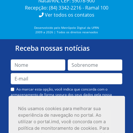
Natal/RN, CEP: 59078-900
Recepção: (84) 3342-2216 - Ramal 100
Ver todos os contatos
Desenvolvido pelo Metrópole Digital da UFRN
2009 a 2026 | Todos os direitos reservados
Receba nossas notícias
Ao marcar esta opção, você indica que concorda com o
armazenamento de forma segura dos seus dados pela nossa
Assessoria de Comunicação. Você poderá solicitar a exclusão dos
dados ou cancelar o recebimento das mensagens quando quiser.
Nós usamos cookies para melhorar sua
experiência de navegação no portal. Ao
utilizar o portal.imd, você concorda com a
política de monitoramento de cookies. Para