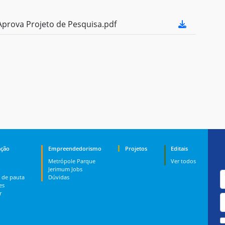
prova Projeto de Pesquisa.pdf
ção
Empreendedorismo
Projetos
Editais
Metrópole Parque
Ver todos
Jerimum Jobs
 de pauta
Dúvidas
es
r