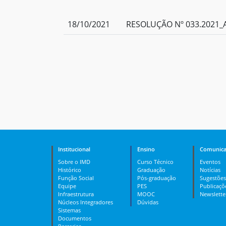
18/10/2021
RESOLUÇÃO Nº 033.2021_A
Institucional
Ensino
Comunica
Sobre o IMD
Curso Técnico
Eventos
Histórico
Graduação
Notícias
Função Social
Pós-graduação
Sugestões
Equipe
PES
Publicaçõ
Infraestrutura
MOOC
Newslette
Núcleos Integradores
Dúvidas
Sistemas
Documentos