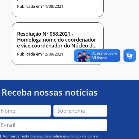
BRENNO DOS SANTOS OLIVEIRA
Publicada em 11/08/2021
Resolução Nº 058.2021 -
Homologa nome do coordenador
e vice coordenador do Núcleo de
Inteligência Artificial e Ciência de
Publicada em 13/09/2021
Dados do IMD
Receba nossas notícias
Ao marcar esta opção, você indica que concorda com o