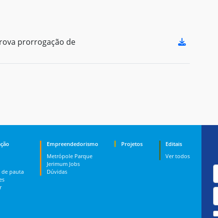
rova prorrogação de
ção
Empreendedorismo
Projetos
Editais
Metrópole Parque
Ver todos
Jerimum Jobs
 de pauta
Dúvidas
es
r