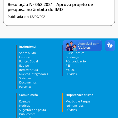
Resolução Nº 062.2021 - Aprova projeto de
pesquisa no âmbito do IMD
Publicada em 13/09/2021
Institucional
Ensino
Sobre o IMD
Curso Técnico
Histórico
Graduação
Função Social
Pós-graduação
Equipe
PES
Infraestrutura
MOOC
Núcleos Integradores
Dúvidas
Sistemas
Documentos
Parcerias
Comunicação
Empreendedorismo
Eventos
Metrópole Parque
Notícias
Jerimum Jobs
Sugestões de pauta
Dúvidas
Publicações