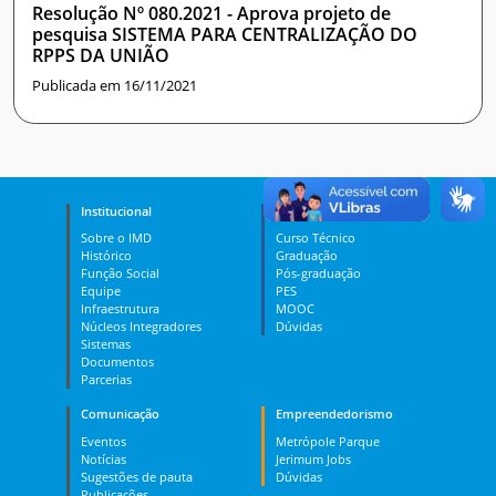
Resolução Nº 080.2021 - Aprova projeto de
pesquisa SISTEMA PARA CENTRALIZAÇÃO DO
RPPS DA UNIÃO
Publicada em 16/11/2021
Institucional
Ensino
Sobre o IMD
Curso Técnico
Histórico
Graduação
Função Social
Pós-graduação
Equipe
PES
Infraestrutura
MOOC
Núcleos Integradores
Dúvidas
Sistemas
Documentos
Parcerias
Comunicação
Empreendedorismo
Eventos
Metrópole Parque
Notícias
Jerimum Jobs
Sugestões de pauta
Dúvidas
Publicações