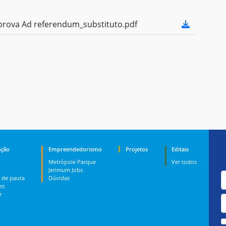
rova Ad referendum_substituto.pdf
ção
Empreendedorismo
Projetos
Editais
Metrópole Parque
Ver todos
Jerimum Jobs
 de pauta
Dúvidas
es
r