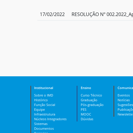
17/02/2022
RESOLUÇÃO Nº 002.2022_Ap
Institucional
Ensino
Comunica
Sobre o IMD
Curso Técnico
Eventos
Histórico
Graduação
Notícias
Função Social
Pós-graduação
Sugestões
Equipe
PES
Publicaçõ
Infraestrutura
MOOC
Newslette
Núcleos Integradores
Dúvidas
Sistemas
Documentos