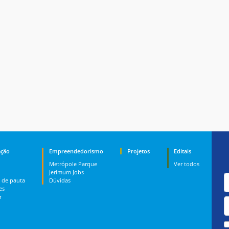
ção
Empreendedorismo
Projetos
Editais
Metrópole Parque
Ver todos
Jerimum Jobs
 de pauta
Dúvidas
es
r