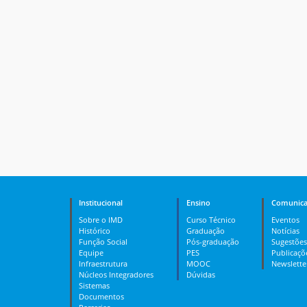
Institucional
Ensino
Comunica
Sobre o IMD
Curso Técnico
Eventos
Histórico
Graduação
Notícias
Função Social
Pós-graduação
Sugestões
Equipe
PES
Publicaçõ
Infraestrutura
MOOC
Newslette
Núcleos Integradores
Dúvidas
Sistemas
Documentos