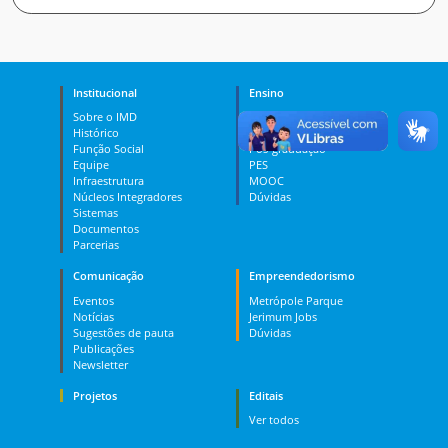
Institucional
Ensino
Sobre o IMD
Curso Técnico
Histórico
Graduação
Função Social
Pós-graduação
Equipe
PES
Infraestrutura
MOOC
Núcleos Integradores
Dúvidas
Sistemas
Documentos
Parcerias
Comunicação
Empreendedorismo
Eventos
Metrópole Parque
Notícias
Jerimum Jobs
Sugestões de pauta
Dúvidas
Publicações
Newsletter
Projetos
Editais
Ver todos