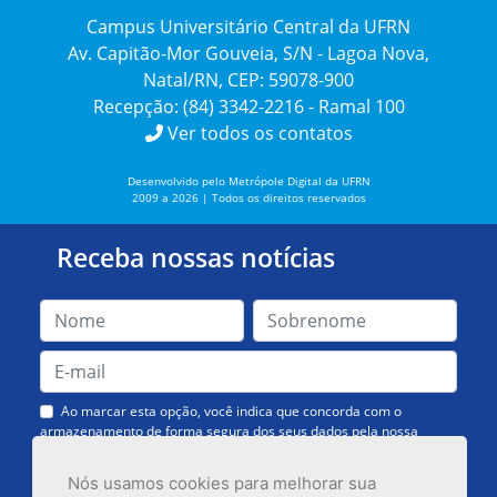
Campus Universitário Central da UFRN
Av. Capitão-Mor Gouveia, S/N - Lagoa Nova,
Natal/RN, CEP: 59078-900
Recepção: (84) 3342-2216 - Ramal 100
Ver todos os contatos
Desenvolvido pelo Metrópole Digital da UFRN
2009 a 2026 | Todos os direitos reservados
Receba nossas notícias
Ao marcar esta opção, você indica que concorda com o
armazenamento de forma segura dos seus dados pela nossa
Assessoria de Comunicação. Você poderá solicitar a exclusão dos
dados ou cancelar o recebimento das mensagens quando quiser.
Nós usamos cookies para melhorar sua