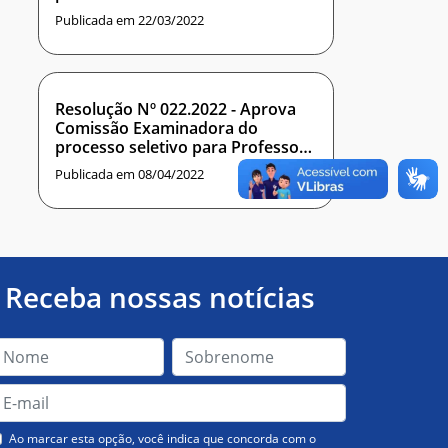
Publicada em 22/03/2022
Resolução Nº 022.2022 - Aprova
Comissão Examinadora do
processo seletivo para Professor
Substituto do IMD
Publicada em 08/04/2022
Receba nossas notícias
Ao marcar esta opção, você indica que concorda com o