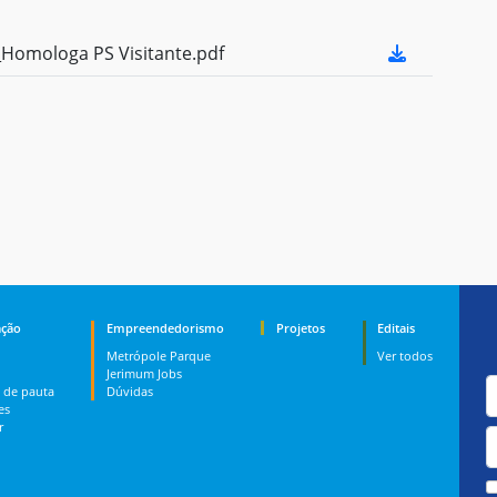
Homologa PS Visitante.pdf
ção
Empreendedorismo
Projetos
Editais
Metrópole Parque
Ver todos
Jerimum Jobs
 de pauta
Dúvidas
es
r