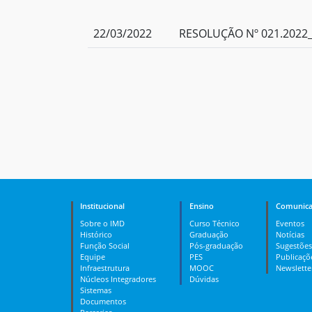
22/03/2022
RESOLUÇÃO Nº 021.2022_
Institucional
Ensino
Comunica
Sobre o IMD
Curso Técnico
Eventos
Histórico
Graduação
Notícias
Função Social
Pós-graduação
Sugestões
Equipe
PES
Publicaçõ
Infraestrutura
MOOC
Newslette
Núcleos Integradores
Dúvidas
Sistemas
Documentos