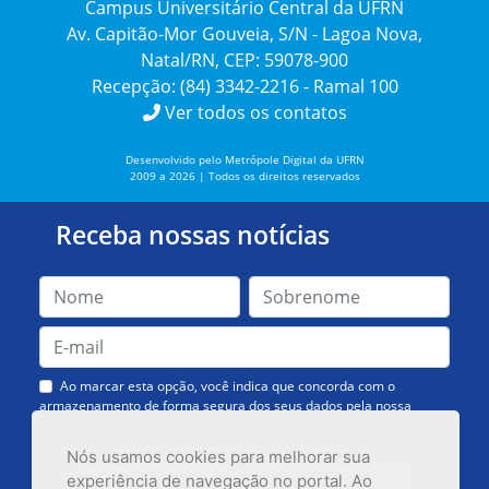
Campus Universitário Central da UFRN
Av. Capitão-Mor Gouveia, S/N - Lagoa Nova,
Natal/RN, CEP: 59078-900
Recepção: (84) 3342-2216 - Ramal 100
Ver todos os contatos
Desenvolvido pelo Metrópole Digital da UFRN
2009 a 2026 | Todos os direitos reservados
Receba nossas notícias
Ao marcar esta opção, você indica que concorda com o
armazenamento de forma segura dos seus dados pela nossa
Assessoria de Comunicação. Você poderá solicitar a exclusão dos
dados ou cancelar o recebimento das mensagens quando quiser.
Nós usamos cookies para melhorar sua
experiência de navegação no portal. Ao