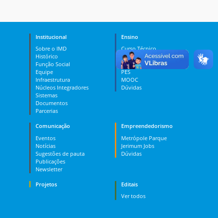
Institucional
Ensino
Sobre o IMD
Curso Técnico
Histórico
Graduação
Função Social
Pós-graduação
Equipe
PES
Infraestrutura
MOOC
Núcleos Integradores
Dúvidas
Sistemas
Documentos
Parcerias
Comunicação
Empreendedorismo
Eventos
Metrópole Parque
Notícias
Jerimum Jobs
Sugestões de pauta
Dúvidas
Publicações
Newsletter
Projetos
Editais
Ver todos