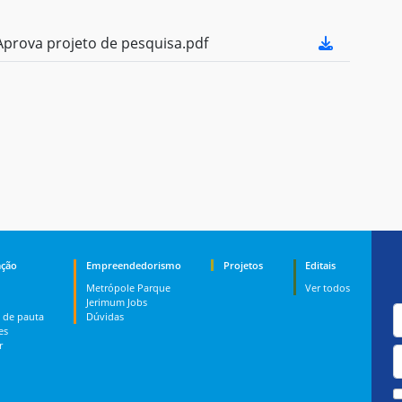
prova projeto de pesquisa.pdf
ção
Empreendedorismo
Projetos
Editais
Metrópole Parque
Ver todos
Jerimum Jobs
 de pauta
Dúvidas
es
r