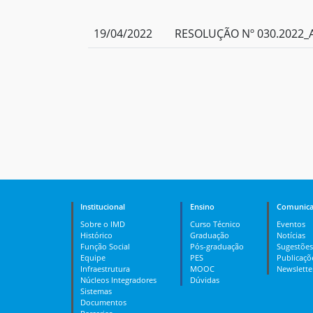
19/04/2022
RESOLUÇÃO Nº 030.2022_A
Institucional
Ensino
Comunica
Sobre o IMD
Curso Técnico
Eventos
Histórico
Graduação
Notícias
Função Social
Pós-graduação
Sugestões
Equipe
PES
Publicaçõ
Infraestrutura
MOOC
Newslette
Núcleos Integradores
Dúvidas
Sistemas
Documentos