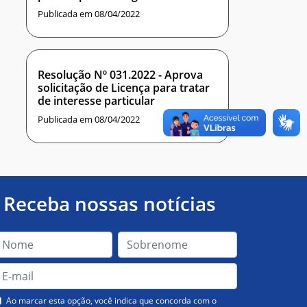
professor do magistério superior
Publicada em 08/04/2022
do IMD
Resolução Nº 031.2022 - Aprova
solicitação de Licença para tratar
de interesse particular
Publicada em 08/04/2022
Receba nossas notícias
Ao marcar esta opção, você indica que concorda com o