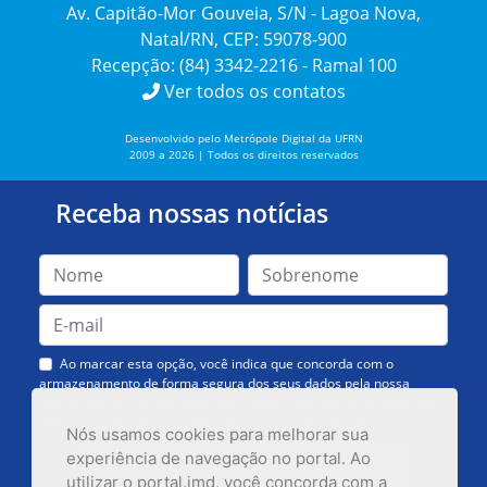
Av. Capitão-Mor Gouveia, S/N - Lagoa Nova,
Natal/RN, CEP: 59078-900
Recepção: (84) 3342-2216 - Ramal 100
Ver todos os contatos
Desenvolvido pelo Metrópole Digital da UFRN
2009 a 2026 | Todos os direitos reservados
Receba nossas notícias
Ao marcar esta opção, você indica que concorda com o
armazenamento de forma segura dos seus dados pela nossa
Assessoria de Comunicação. Você poderá solicitar a exclusão dos
dados ou cancelar o recebimento das mensagens quando quiser.
Nós usamos cookies para melhorar sua
experiência de navegação no portal. Ao
utilizar o portal.imd, você concorda com a