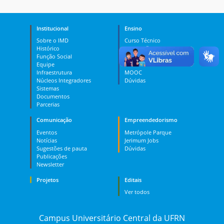
Institucional
Ensino
Sobre o IMD
Curso Técnico
Histórico
Graduação
Função Social
Pós-graduação
Equipe
PES
Infraestrutura
MOOC
Núcleos Integradores
Dúvidas
Sistemas
Documentos
Parcerias
Comunicação
Empreendedorismo
Eventos
Metrópole Parque
Notícias
Jerimum Jobs
Sugestões de pauta
Dúvidas
Publicações
Newsletter
Projetos
Editais
Ver todos
Campus Universitário Central da UFRN