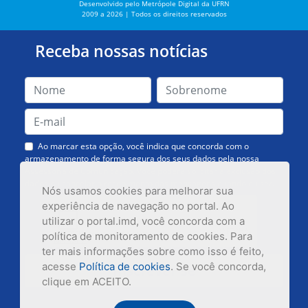
Desenvolvido pelo Metrópole Digital da UFRN
2009 a 2026 | Todos os direitos reservados
Receba nossas notícias
Ao marcar esta opção, você indica que concorda com o
armazenamento de forma segura dos seus dados pela nossa
Assessoria de Comunicação. Você poderá solicitar a exclusão dos
dados ou cancelar o recebimento das mensagens quando quiser.
Nós usamos cookies para melhorar sua
experiência de navegação no portal. Ao
utilizar o portal.imd, você concorda com a
política de monitoramento de cookies. Para
ter mais informações sobre como isso é feito,
acesse
Política de cookies
. Se você concorda,
Inscrever-se
clique em ACEITO.