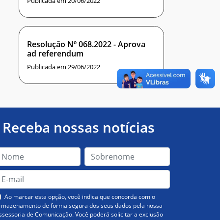
Publicada em 20/06/2022
Resolução Nº 068.2022 - Aprova
ad referendum
Publicada em 29/06/2022
Receba nossas notícias
Ao marcar esta opção, você indica que concorda com o
rmazenamento de forma segura dos seus dados pela nossa
ssessoria de Comunicação. Você poderá solicitar a exclusão