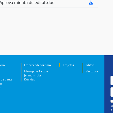
prova minuta de edital .doc
ção
Empreendedorismo
Projetos
Editais
Metrópole Parque
Ver todos
Jerimum Jobs
 de pauta
Dúvidas
es
r
a
A