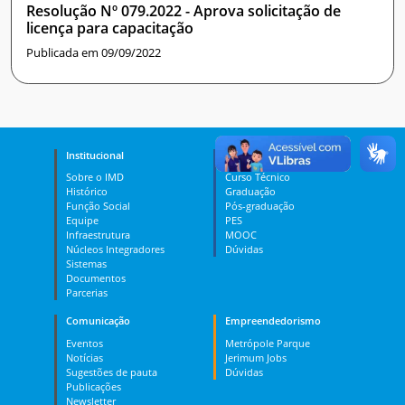
Resolução Nº 079.2022 - Aprova solicitação de
licença para capacitação
Publicada em 09/09/2022
Institucional
Ensino
Sobre o IMD
Curso Técnico
Histórico
Graduação
Função Social
Pós-graduação
Equipe
PES
Infraestrutura
MOOC
Núcleos Integradores
Dúvidas
Sistemas
Documentos
Parcerias
Comunicação
Empreendedorismo
Eventos
Metrópole Parque
Notícias
Jerimum Jobs
Sugestões de pauta
Dúvidas
Publicações
Newsletter