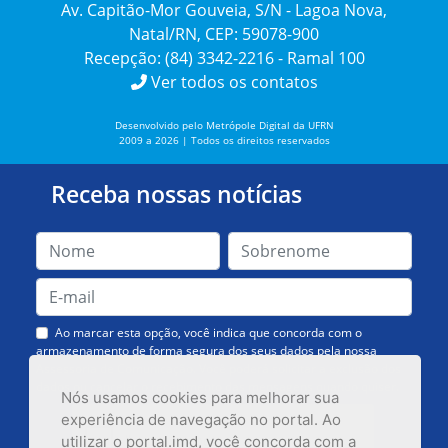
Av. Capitão-Mor Gouveia, S/N - Lagoa Nova,
Natal/RN, CEP: 59078-900
Recepção: (84) 3342-2216 - Ramal 100
Ver todos os contatos
Desenvolvido pelo Metrópole Digital da UFRN
2009 a 2026 | Todos os direitos reservados
Receba nossas notícias
Ao marcar esta opção, você indica que concorda com o
armazenamento de forma segura dos seus dados pela nossa
Assessoria de Comunicação. Você poderá solicitar a exclusão dos
dados ou cancelar o recebimento das mensagens quando quiser.
Nós usamos cookies para melhorar sua
experiência de navegação no portal. Ao
utilizar o portal.imd, você concorda com a