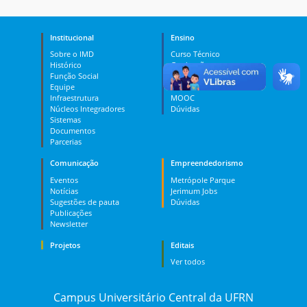
Institucional
Ensino
Sobre o IMD
Curso Técnico
Histórico
Graduação
Função Social
Pós-graduação
Equipe
PES
Infraestrutura
MOOC
Núcleos Integradores
Dúvidas
Sistemas
Documentos
Parcerias
Comunicação
Empreendedorismo
Eventos
Metrópole Parque
Notícias
Jerimum Jobs
Sugestões de pauta
Dúvidas
Publicações
Newsletter
Projetos
Editais
Ver todos
Campus Universitário Central da UFRN