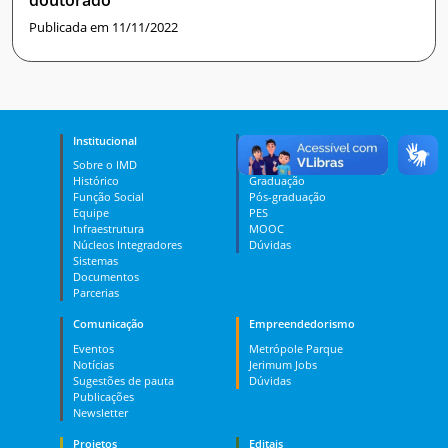
Publicada em 11/11/2022
Institucional
Ensino
Sobre o IMD
Curso Técnico
Histórico
Graduação
Função Social
Pós-graduação
Equipe
PES
Infraestrutura
MOOC
Núcleos Integradores
Dúvidas
Sistemas
Documentos
Parcerias
Comunicação
Empreendedorismo
Eventos
Metrópole Parque
Notícias
Jerimum Jobs
Sugestões de pauta
Dúvidas
Publicações
Newsletter
Projetos
Editais