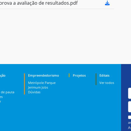
ova a avaliação de resultados.pdf
ção
Empreendedorismo
Projetos
Editais
Metrópole Parque
Ver todos
Jerimum Jobs
 de pauta
Dúvidas
es
r
a
A