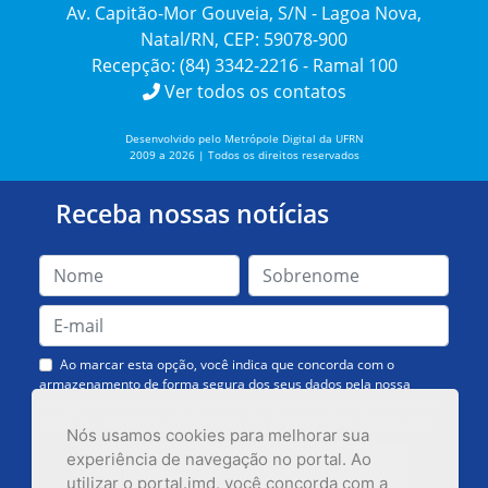
Av. Capitão-Mor Gouveia, S/N - Lagoa Nova,
Natal/RN, CEP: 59078-900
Recepção: (84) 3342-2216 - Ramal 100
Ver todos os contatos
Desenvolvido pelo Metrópole Digital da UFRN
2009 a 2026 | Todos os direitos reservados
Receba nossas notícias
Ao marcar esta opção, você indica que concorda com o
armazenamento de forma segura dos seus dados pela nossa
Assessoria de Comunicação. Você poderá solicitar a exclusão dos
dados ou cancelar o recebimento das mensagens quando quiser.
Nós usamos cookies para melhorar sua
experiência de navegação no portal. Ao
utilizar o portal.imd, você concorda com a