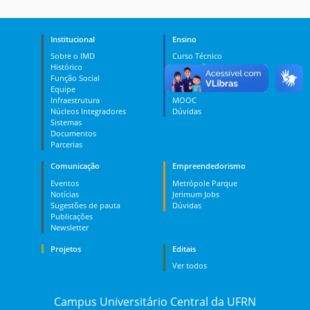
Institucional
Ensino
Sobre o IMD
Curso Técnico
Histórico
Graduação
Função Social
Pós-graduação
Equipe
PES
Infraestrutura
MOOC
Núcleos Integradores
Dúvidas
Sistemas
Documentos
Parcerias
Comunicação
Empreendedorismo
Eventos
Metrópole Parque
Notícias
Jerimum Jobs
Sugestões de pauta
Dúvidas
Publicações
Newsletter
Projetos
Editais
Ver todos
Campus Universitário Central da UFRN