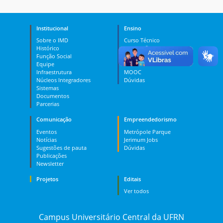
Institucional
Ensino
Sobre o IMD
Curso Técnico
Histórico
Graduação
Função Social
Pós-graduação
Equipe
PES
Infraestrutura
MOOC
Núcleos Integradores
Dúvidas
Sistemas
Documentos
Parcerias
Comunicação
Empreendedorismo
Eventos
Metrópole Parque
Notícias
Jerimum Jobs
Sugestões de pauta
Dúvidas
Publicações
Newsletter
Projetos
Editais
Ver todos
Campus Universitário Central da UFRN