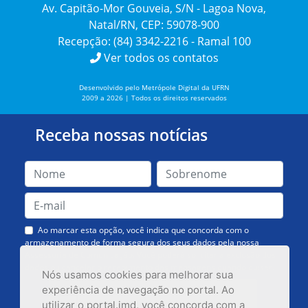
Av. Capitão-Mor Gouveia, S/N - Lagoa Nova,
Natal/RN, CEP: 59078-900
Recepção: (84) 3342-2216 - Ramal 100
Ver todos os contatos
Desenvolvido pelo Metrópole Digital da UFRN
2009 a 2026 | Todos os direitos reservados
Receba nossas notícias
Ao marcar esta opção, você indica que concorda com o
armazenamento de forma segura dos seus dados pela nossa
Assessoria de Comunicação. Você poderá solicitar a exclusão dos
dados ou cancelar o recebimento das mensagens quando quiser.
Nós usamos cookies para melhorar sua
experiência de navegação no portal. Ao
utilizar o portal.imd, você concorda com a