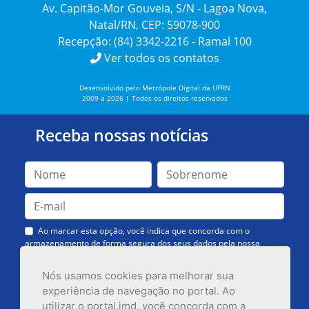
Av. Capitão-Mor Gouveia, S/N - Lagoa Nova,
Natal/RN, CEP: 59078-900
Recepção: (84) 3342-2216 - Ramal 100
Ver todos os contatos
Desenvolvido pelo Metrópole Digital da UFRN
2009 a 2026 | Todos os direitos reservados
Receba nossas notícias
Ao marcar esta opção, você indica que concorda com o
armazenamento de forma segura dos seus dados pela nossa
Assessoria de Comunicação. Você poderá solicitar a exclusão dos
dados ou cancelar o recebimento das mensagens quando quiser.
Nós usamos cookies para melhorar sua
experiência de navegação no portal. Ao
utilizar o portal.imd, você concorda com a