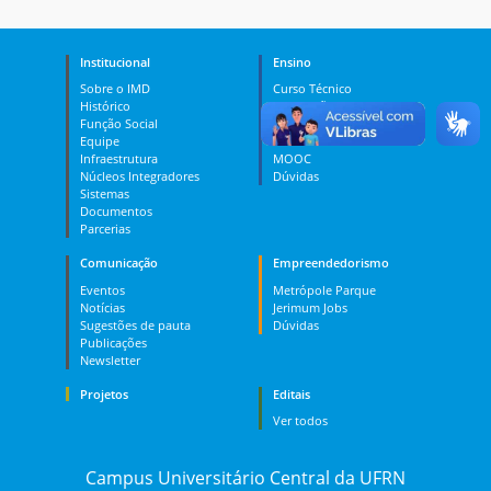
Institucional
Ensino
Sobre o IMD
Curso Técnico
Histórico
Graduação
Função Social
Pós-graduação
Equipe
PES
Infraestrutura
MOOC
Núcleos Integradores
Dúvidas
Sistemas
Documentos
Parcerias
Comunicação
Empreendedorismo
Eventos
Metrópole Parque
Notícias
Jerimum Jobs
Sugestões de pauta
Dúvidas
Publicações
Newsletter
Projetos
Editais
Ver todos
Campus Universitário Central da UFRN