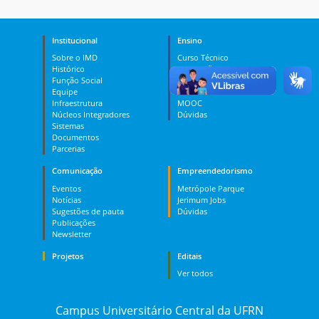
Institucional
Ensino
Sobre o IMD
Curso Técnico
Histórico
Graduação
Função Social
Pós-graduação
Equipe
PES
Infraestrutura
MOOC
Núcleos Integradores
Dúvidas
Sistemas
Documentos
Parcerias
Comunicação
Empreendedorismo
Eventos
Metrópole Parque
Notícias
Jerimum Jobs
Sugestões de pauta
Dúvidas
Publicações
Newsletter
Projetos
Editais
Ver todos
Campus Universitário Central da UFRN