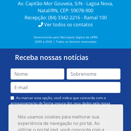
Av. Capitão-Mor Gouveia, S/N - Lagoa Nova,
Natal/RN, CEP: 59078-900
Recepção: (84) 3342-2216 - Ramal 100
Ver todos os contatos
Desenvolvido pelo Metrópole Digital da UFRN
2009 a 2026 | Todos os direitos reservados
Receba nossas notícias
Ao marcar esta opção, você indica que concorda com o
armazenamento de forma segura dos seus dados pela nossa
Assessoria de Comunicação. Você poderá solicitar a exclusão dos
dados ou cancelar o recebimento das mensagens quando quiser.
Nós usamos cookies para melhorar sua
experiência de navegação no portal. Ao
utilizar o portal.imd, você concorda com a