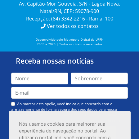
Av. Capitão-Mor Gouveia, S/N - Lagoa Nova,
Natal/RN, CEP: 59078-900
Recepção: (84) 3342-2216 - Ramal 100
Ver todos os contatos
Desenvolvido pelo Metrópole Digital da UFRN
2009 a 2026 | Todos os direitos reservados
Receba nossas notícias
Ao marcar esta opção, você indica que concorda com o
armazenamento de forma segura dos seus dados pela nossa
Assessoria de Comunicação. Você poderá solicitar a exclusão dos
dados ou cancelar o recebimento das mensagens quando quiser.
Nós usamos cookies para melhorar sua
experiência de navegação no portal. Ao
utilizar o portal.imd, você concorda com a