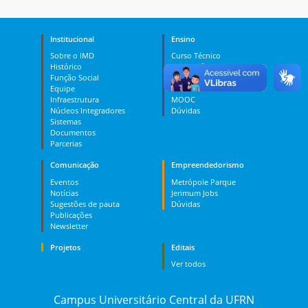
Institucional
Ensino
Sobre o IMD
Curso Técnico
Histórico
Graduação
Função Social
Pós-graduação
Equipe
PES
Infraestrutura
MOOC
Núcleos Integradores
Dúvidas
Sistemas
Documentos
Parcerias
Comunicação
Empreendedorismo
Eventos
Metrópole Parque
Notícias
Jerimum Jobs
Sugestões de pauta
Dúvidas
Publicações
Newsletter
Projetos
Editais
Ver todos
Campus Universitário Central da UFRN