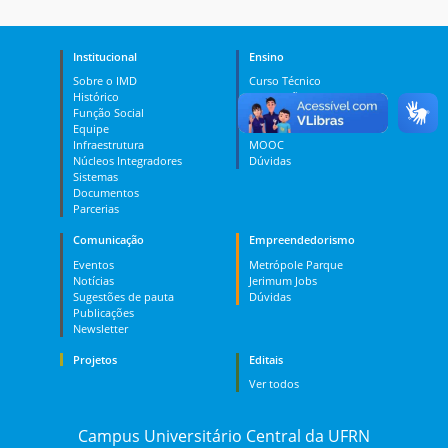
Institucional
Ensino
Sobre o IMD
Curso Técnico
Histórico
Graduação
Função Social
Pós-graduação
Equipe
PES
Infraestrutura
MOOC
Núcleos Integradores
Dúvidas
Sistemas
Documentos
Parcerias
Comunicação
Empreendedorismo
Eventos
Metrópole Parque
Notícias
Jerimum Jobs
Sugestões de pauta
Dúvidas
Publicações
Newsletter
Projetos
Editais
Ver todos
Campus Universitário Central da UFRN