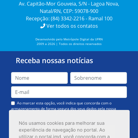
Av. Capitão-Mor Gouveia, S/N - Lagoa Nova,
Natal/RN, CEP: 59078-900
Recepção: (84) 3342-2216 - Ramal 100
Ver todos os contatos
Desenvolvido pelo Metrópole Digital da UFRN
2009 a 2026 | Todos os direitos reservados
Receba nossas notícias
Ao marcar esta opção, você indica que concorda com o
armazenamento de forma segura dos seus dados pela nossa
Assessoria de Comunicação. Você poderá solicitar a exclusão dos
dados ou cancelar o recebimento das mensagens quando quiser.
Nós usamos cookies para melhorar sua
experiência de navegação no portal. Ao
utilizar o portal.imd, você concorda com a