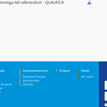
mologa Ad referendum - QUALIFICA
ção
Empreendedorismo
Projetos
Editais
Metrópole Parque
Ver todos
Jerimum Jobs
 de pauta
Dúvidas
es
r