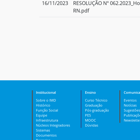
16/11/2023
RESOLUÇÃO Nº 062.2023_Ho
RN.pdf
Institucional
Ensino
Comunica
Sobre o IMD
Curso Técnico
Eventos
Histórico
Graduação
Notícias
Função Social
Pós-graduação
Sugestões
Equipe
PES
Publicaçõ
Infraestrutura
MOOC
Newslette
Núcleos Integradores
Dúvidas
Sistemas
Documentos