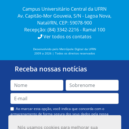
Campus Universitário Central da UFRN
Av. Capitão-Mor Gouveia, S/N - Lagoa Nova,
Natal/RN, CEP: 59078-900
Recepção: (84) 3342-2216 - Ramal 100
Ver todos os contatos
Desenvolvido pelo Metrópole Digital da UFRN
2009 a 2026 | Todos os direitos reservados
Receba nossas notícias
Ao marcar esta opção, você indica que concorda com o
armazenamento de forma segura dos seus dados pela nossa
Assessoria de Comunicação. Você poderá solicitar a exclusão dos
dados ou cancelar o recebimento das mensagens quando quiser.
Nós usamos cookies para melhorar sua