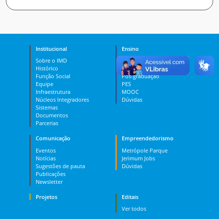
Institucional
Ensino
Sobre o IMD
Curso Técnico
Histórico
Graduação
Função Social
Pós-graduação
Equipe
PES
Infraestrutura
MOOC
Núcleos Integradores
Dúvidas
Sistemas
Documentos
Parcerias
Comunicação
Empreendedorismo
Eventos
Metrópole Parque
Notícias
Jerimum Jobs
Sugestões de pauta
Dúvidas
Publicações
Newsletter
Projetos
Editais
Ver todos