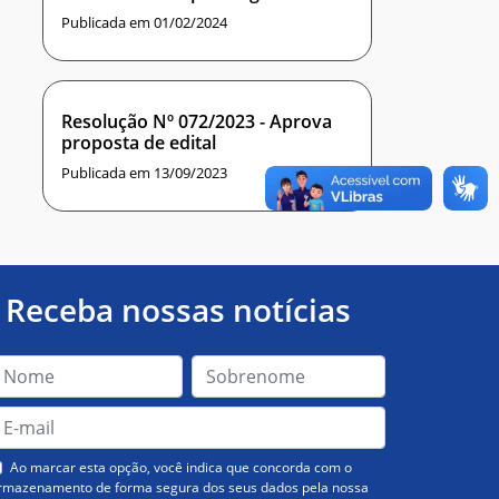
praticado Ad referendum deste
Publicada em 01/02/2024
conselho, que aprova Projeto de
Pesquisa
Resolução Nº 072/2023 - Aprova
proposta de edital
Publicada em 13/09/2023
Receba nossas notícias
Ao marcar esta opção, você indica que concorda com o
rmazenamento de forma segura dos seus dados pela nossa