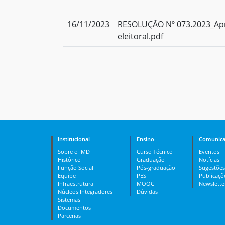
16/11/2023
RESOLUÇÃO Nº 073.2023_Ap
eleitoral.pdf
Institucional
Ensino
Comunica
Sobre o IMD
Curso Técnico
Eventos
Histórico
Graduação
Notícias
Função Social
Pós-graduação
Sugestões
Equipe
PES
Publicaçõ
Infraestrutura
MOOC
Newslette
Núcleos Integradores
Dúvidas
Sistemas
Documentos
Parcerias