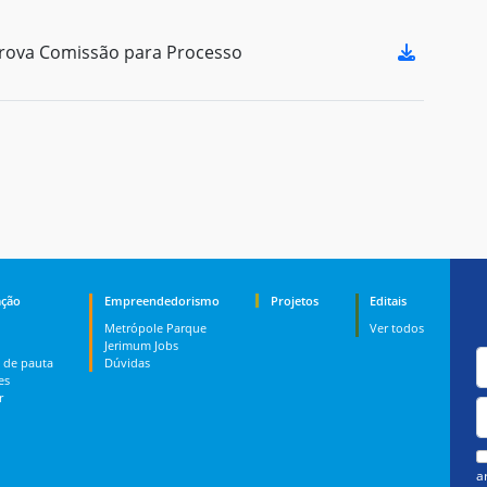
rova Comissão para Processo
ção
Empreendedorismo
Projetos
Editais
Metrópole Parque
Ver todos
Jerimum Jobs
 de pauta
Dúvidas
es
r
a