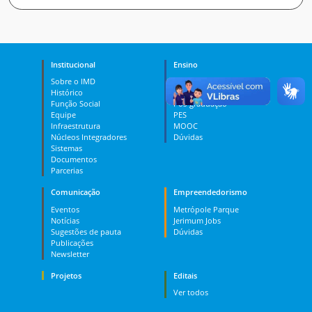
Institucional
Ensino
Sobre o IMD
Curso Técnico
Histórico
Graduação
Função Social
Pós-graduação
Equipe
PES
Infraestrutura
MOOC
Núcleos Integradores
Dúvidas
Sistemas
Documentos
Parcerias
Comunicação
Empreendedorismo
Eventos
Metrópole Parque
Notícias
Jerimum Jobs
Sugestões de pauta
Dúvidas
Publicações
Newsletter
Projetos
Editais
Ver todos