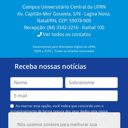
Campus Universitário Central da UFRN
Av. Capitão-Mor Gouveia, S/N - Lagoa Nova,
Natal/RN, CEP: 59078-900
Recepção: (84) 3342-2216 - Ramal 100
Ver todos os contatos
Desenvolvido pelo Metrópole Digital da UFRN
2009 a 2026 | Todos os direitos reservados
Receba nossas notícias
Ao marcar esta opção, você indica que concorda com o
armazenamento de forma segura dos seus dados pela nossa
Assessoria de Comunicação. Você poderá solicitar a exclusão dos
dados ou cancelar o recebimento das mensagens quando quiser.
Nós usamos cookies para melhorar sua