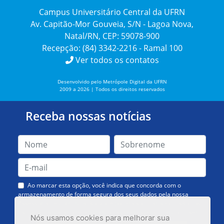
Campus Universitário Central da UFRN
Av. Capitão-Mor Gouveia, S/N - Lagoa Nova,
Natal/RN, CEP: 59078-900
Recepção: (84) 3342-2216 - Ramal 100
Ver todos os contatos
Desenvolvido pelo Metrópole Digital da UFRN
2009 a 2026 | Todos os direitos reservados
Receba nossas notícias
Ao marcar esta opção, você indica que concorda com o
armazenamento de forma segura dos seus dados pela nossa
Assessoria de Comunicação. Você poderá solicitar a exclusão dos
dados ou cancelar o recebimento das mensagens quando quiser.
Nós usamos cookies para melhorar sua