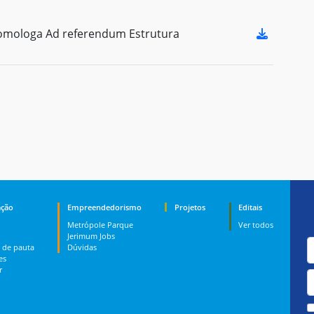
mologa Ad referendum Estrutura
ção
Empreendedorismo
Projetos
Editais
Metrópole Parque
Ver todos
Jerimum Jobs
 de pauta
Dúvidas
es
r