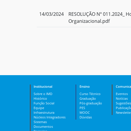
14/03/2024
RESOLUÇÃO Nº 011.2024_ Ho
Organizacional.pdf
Institucional
Ensino
Comunica
Sobre o IMD
Curso Técnico
Eventos
Histórico
Graduação
Notícias
Função Social
Pós-graduação
Sugestões
Equipe
PES
Publicaçõ
Infraestrutura
MOOC
Newslette
Núcleos Integradores
Dúvidas
Sistemas
Documentos