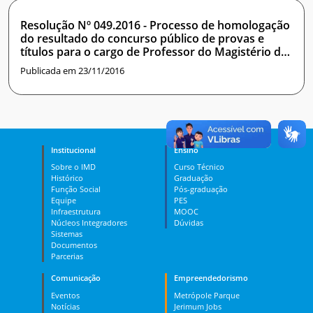
Resolução Nº 049.2016 - Processo de homologação
do resultado do concurso público de provas e
títulos para o cargo de Professor do Magistério do
Ensino Básico, Técnico e Tecnológico, na área de
Publicada em 23/11/2016
Matemática 20h, para o Instituto Metrópole Digital.
Institucional
Ensino
Sobre o IMD
Curso Técnico
Histórico
Graduação
Função Social
Pós-graduação
Equipe
PES
Infraestrutura
MOOC
Núcleos Integradores
Dúvidas
Sistemas
Documentos
Parcerias
Comunicação
Empreendedorismo
Eventos
Metrópole Parque
Notícias
Jerimum Jobs