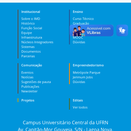
Institucional
Ensino
Sobre o IMD
Curso Técnico
Histórico
Graduação
Função Social
Pós-graduação
Equipe
PES
Infraestrutura
MOOC
Núcleos Integradores
Dúvidas
Sistemas
Documentos
Parcerias
Comunicação
Empreendedorismo
Eventos
Metrópole Parque
Notícias
Jerimum Jobs
Sugestões de pauta
Dúvidas
Publicações
Newsletter
Projetos
Editais
Ver todos
Campus Universitário Central da UFRN
Av. Capitão-Mor Gouveia, S/N - Lagoa Nova,