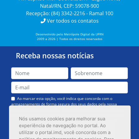
Natal/RN, CEP: 59078-900
Recepção: (84) 3342-2216 - Ramal 100
Ver todos os contatos
Desenvolvido pelo Metrópole Digital da UFRN
2009 a 2026 | Todos os direitos reservados
Receba nossas notícias
Ao marcar esta opção, você indica que concorda com o
armazenamento de forma segura dos seus dados pela nossa
Assessoria de Comunicação. Você poderá solicitar a exclusão dos
dados ou cancelar o recebimento das mensagens quando quiser.
Nós usamos cookies para melhorar sua
experiência de navegação no portal. Ao
utilizar o portal.imd, você concorda com a