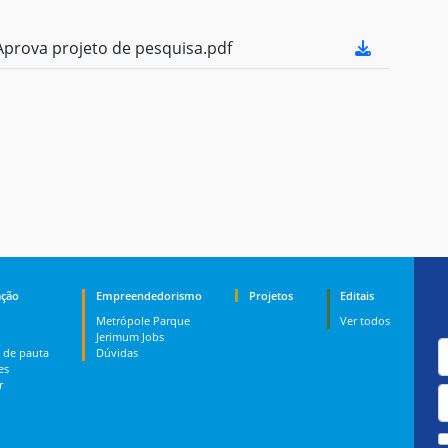
prova projeto de pesquisa.pdf
ção
Empreendedorismo
Projetos
Editais
Metrópole Parque
Ver todos
Jerimum Jobs
 de pauta
Dúvidas
es
r