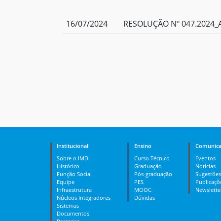
16/07/2024
RESOLUÇÃO Nº 047.2024_A
Institucional
Ensino
Comunica
Sobre o IMD
Curso Técnico
Eventos
Histórico
Graduação
Notícias
Função Social
Pós-graduação
Sugestões
Equipe
PES
Publicaçõ
Infraestrutura
MOOC
Newslette
Núcleos Integradores
Dúvidas
Sistemas
Documentos