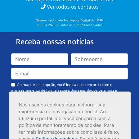
Ver todos os contatos
Desenvolvido pelo Metrópole Digital da UFRN
2009 a 2026 | Todos os direitos reservados
Receba nossas notícias
Ao marcar esta opção, você indica que concorda com o
armazenamento de forma segura dos seus dados pela nossa
Assessoria de Comunicação. Você poderá solicitar a exclusão dos
dados ou cancelar o recebimento das mensagens quando quiser.
Nós usamos cookies para melhorar sua
experiência de navegação no portal. Ao
utilizar o portal.imd, você concorda com a
política de monitoramento de cookies. Para
ter mais informações sobre como isso é feito,
acesse
Política de cookies
. Se você concorda,