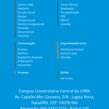
Sobre o IMD
Curso Técnico
Histórico
Graduação
Função Social
Pós-graduação
Equipe
PES
Infraestrutura
MOOC
Núcleos Integradores
Dúvidas
Sistemas
Documentos
Parcerias
Comunicação
Empreendedorismo
Eventos
Metrópole Parque
Notícias
Jerimum Jobs
Sugestões de pauta
Dúvidas
Publicações
Newsletter
Projetos
Editais
Ver todos
Campus Universitário Central da UFRN
Av. Capitão-Mor Gouveia, S/N - Lagoa Nova,
Natal/RN, CEP: 59078-900
Recepção: (84) 3342-2216 - Ramal 100