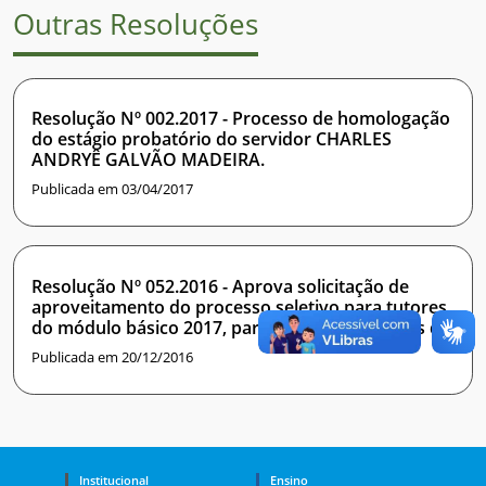
Outras Resoluções
Resolução Nº 002.2017 - Processo de homologação
do estágio probatório do servidor CHARLES
ANDRYÊ GALVÃO MADEIRA.
Publicada em 03/04/2017
Resolução Nº 052.2016 - Aprova solicitação de
aproveitamento do processo seletivo para tutores
do módulo básico 2017, para os cursos técnicos do
Instituto Metrópole Digital.
Publicada em 20/12/2016
Institucional
Ensino