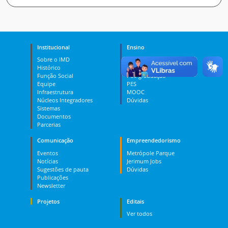
Institucional
Ensino
Sobre o IMD
Curso Técnico
Histórico
Graduação
Função Social
Pós-graduação
Equipe
PES
Infraestrutura
MOOC
Núcleos Integradores
Dúvidas
Sistemas
Documentos
Parcerias
Comunicação
Empreendedorismo
Eventos
Metrópole Parque
Notícias
Jerimum Jobs
Sugestões de pauta
Dúvidas
Publicações
Newsletter
Projetos
Editais
Ver todos