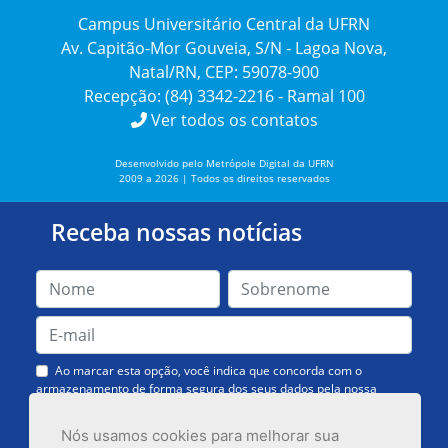
Campus Universitário Central da UFRN
Av. Capitão-Mor Gouveia, S/N - Lagoa Nova,
Natal/RN, CEP: 59078-900
Recepção: (84) 3342-2216 - Ramal 100
Ver todos os contatos
Desenvolvido pelo Metrópole Digital da UFRN
2009 a 2026 | Todos os direitos reservados
Receba nossas notícias
Ao marcar esta opção, você indica que concorda com o
armazenamento de forma segura dos seus dados pela nossa
Assessoria de Comunicação. Você poderá solicitar a exclusão dos
dados ou cancelar o recebimento das mensagens quando quiser.
Nós usamos cookies para melhorar sua