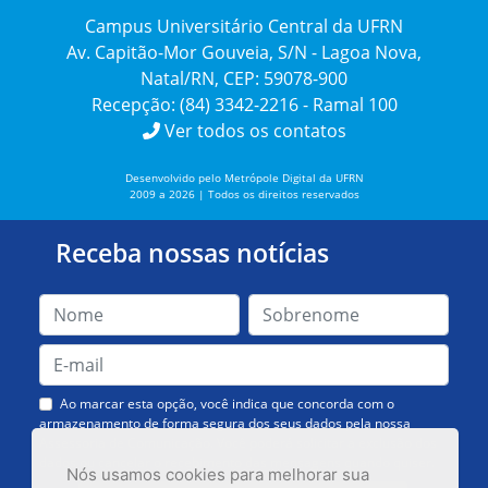
Campus Universitário Central da UFRN
Av. Capitão-Mor Gouveia, S/N - Lagoa Nova,
Natal/RN, CEP: 59078-900
Recepção: (84) 3342-2216 - Ramal 100
Ver todos os contatos
Desenvolvido pelo Metrópole Digital da UFRN
2009 a 2026 | Todos os direitos reservados
Receba nossas notícias
Ao marcar esta opção, você indica que concorda com o
armazenamento de forma segura dos seus dados pela nossa
Assessoria de Comunicação. Você poderá solicitar a exclusão dos
dados ou cancelar o recebimento das mensagens quando quiser.
Nós usamos cookies para melhorar sua