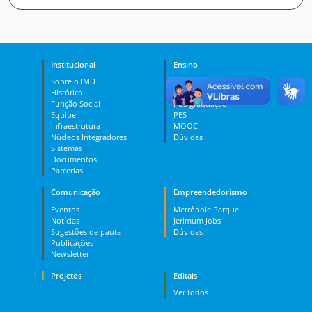
Institucional
Ensino
Sobre o IMD
Curso Técnico
Histórico
Graduação
Função Social
Pós-graduação
Equipe
PES
Infraestrutura
MOOC
Núcleos Integradores
Dúvidas
Sistemas
Documentos
Parcerias
Comunicação
Empreendedorismo
Eventos
Metrópole Parque
Notícias
Jerimum Jobs
Sugestões de pauta
Dúvidas
Publicações
Newsletter
Projetos
Editais
Ver todos