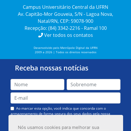
Campus Universitário Central da UFRN
Av. Capitão-Mor Gouveia, S/N - Lagoa Nova,
Natal/RN, CEP: 59078-900
Recepção: (84) 3342-2216 - Ramal 100
Ver todos os contatos
Desenvolvido pelo Metrópole Digital da UFRN
2009 a 2026 | Todos os direitos reservados
Receba nossas notícias
Ao marcar esta opção, você indica que concorda com o
armazenamento de forma segura dos seus dados pela nossa
Assessoria de Comunicação. Você poderá solicitar a exclusão dos
dados ou cancelar o recebimento das mensagens quando quiser.
Nós usamos cookies para melhorar sua