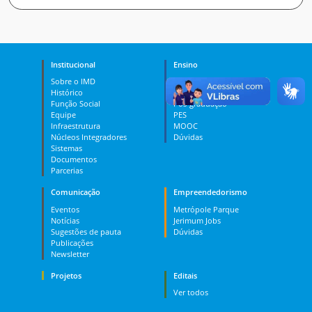
Institucional
Ensino
Sobre o IMD
Curso Técnico
Histórico
Graduação
Função Social
Pós-graduação
Equipe
PES
Infraestrutura
MOOC
Núcleos Integradores
Dúvidas
Sistemas
Documentos
Parcerias
Comunicação
Empreendedorismo
Eventos
Metrópole Parque
Notícias
Jerimum Jobs
Sugestões de pauta
Dúvidas
Publicações
Newsletter
Projetos
Editais
Ver todos