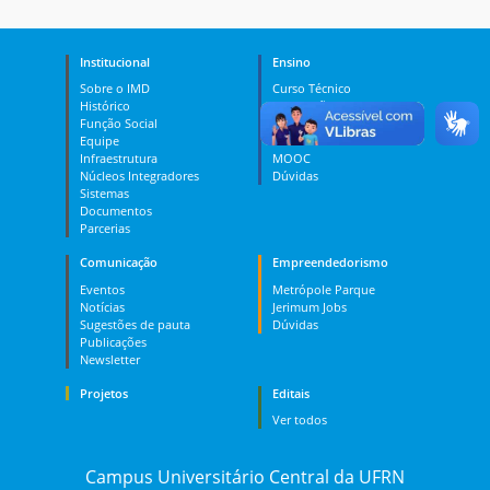
Institucional
Ensino
Sobre o IMD
Curso Técnico
Histórico
Graduação
Função Social
Pós-graduação
Equipe
PES
Infraestrutura
MOOC
Núcleos Integradores
Dúvidas
Sistemas
Documentos
Parcerias
Comunicação
Empreendedorismo
Eventos
Metrópole Parque
Notícias
Jerimum Jobs
Sugestões de pauta
Dúvidas
Publicações
Newsletter
Projetos
Editais
Ver todos
Campus Universitário Central da UFRN