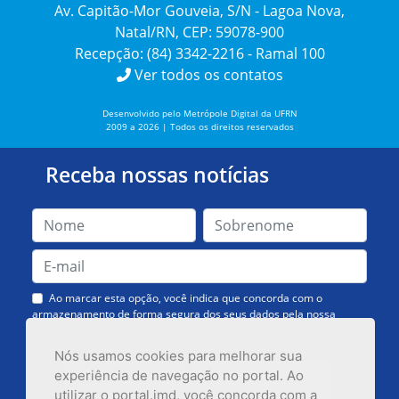
Av. Capitão-Mor Gouveia, S/N - Lagoa Nova,
Natal/RN, CEP: 59078-900
Recepção: (84) 3342-2216 - Ramal 100
Ver todos os contatos
Desenvolvido pelo Metrópole Digital da UFRN
2009 a 2026 | Todos os direitos reservados
Receba nossas notícias
Ao marcar esta opção, você indica que concorda com o
armazenamento de forma segura dos seus dados pela nossa
Assessoria de Comunicação. Você poderá solicitar a exclusão dos
dados ou cancelar o recebimento das mensagens quando quiser.
Nós usamos cookies para melhorar sua
experiência de navegação no portal. Ao
utilizar o portal.imd, você concorda com a