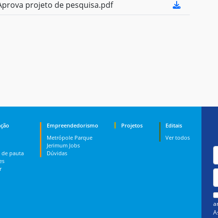
prova projeto de pesquisa.pdf
ção
Empreendedorismo
Projetos
Editais
Metrópole Parque
Ver todos
Jerimum Jobs
 de pauta
Dúvidas
es
r
a
A