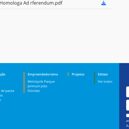
Homologa Ad rferendum.pdf
ção
Empreendedorismo
Projetos
Editais
Metrópole Parque
Ver todos
Jerimum Jobs
 de pauta
Dúvidas
es
r
a
A