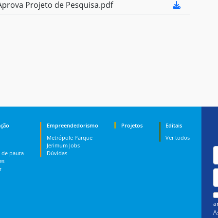
prova Projeto de Pesquisa.pdf
ção
Empreendedorismo
Projetos
Editais
Metrópole Parque
Ver todos
Jerimum Jobs
 de pauta
Dúvidas
es
r
a
A