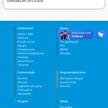
Publicada em 20/12/2024
Institucional
Ensino
Sobre o IMD
Curso Técnico
Histórico
Graduação
Função Social
Pós-graduação
Equipe
PES
Infraestrutura
MOOC
Núcleos Integradores
Dúvidas
Sistemas
Documentos
Parcerias
Comunicação
Empreendedorismo
Eventos
Metrópole Parque
Notícias
Jerimum Jobs
Sugestões de pauta
Dúvidas
Publicações
Newsletter
Projetos
Editais
Ver todos