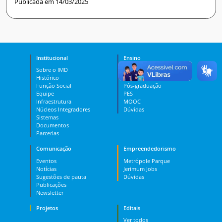
Publicada em 14/03/2025
Institucional
Ensino
Sobre o IMD
Curso Técnico
Histórico
Graduação
Função Social
Pós-graduação
Equipe
PES
Infraestrutura
MOOC
Núcleos Integradores
Dúvidas
Sistemas
Documentos
Parcerias
Comunicação
Empreendedorismo
Eventos
Metrópole Parque
Notícias
Jerimum Jobs
Sugestões de pauta
Dúvidas
Publicações
Newsletter
Projetos
Editais
Ver todos