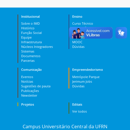
Institucional
Ensino
Sobre o IMD
Curso Técnico
Histórico
Graduação
Função Social
Pós-graduação
Equipe
PES
Infraestrutura
MOOC
Núcleos Integradores
Dúvidas
Sistemas
Documentos
Parcerias
Comunicação
Empreendedorismo
Eventos
Metrópole Parque
Notícias
Jerimum Jobs
Sugestões de pauta
Dúvidas
Publicações
Newsletter
Projetos
Editais
Ver todos
Campus Universitário Central da UFRN