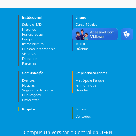
Institucional
Ensino
Sobre o IMD
Curso Técnico
Histórico
Graduação
Função Social
Pós-graduação
Equipe
PES
Infraestrutura
MOOC
Núcleos Integradores
Dúvidas
Sistemas
Documentos
Parcerias
Comunicação
Empreendedorismo
Eventos
Metrópole Parque
Notícias
Jerimum Jobs
Sugestões de pauta
Dúvidas
Publicações
Newsletter
Projetos
Editais
Ver todos
Campus Universitário Central da UFRN