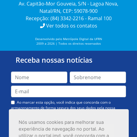
Av. Capitão-Mor Gouveia, S/N - Lagoa Nova,
Natal/RN, CEP: 59078-900
Recepção: (84) 3342-2216 - Ramal 100
Ver todos os contatos
Desenvolvido pelo Metrópole Digital da UFRN
2009 a 2026 | Todos os direitos reservados
Receba nossas notícias
Ao marcar esta opção, você indica que concorda com o
armazenamento de forma segura dos seus dados pela nossa
Assessoria de Comunicação. Você poderá solicitar a exclusão dos
dados ou cancelar o recebimento das mensagens quando quiser.
Nós usamos cookies para melhorar sua
experiência de navegação no portal. Ao
utilizar o portal.imd, você concorda com a