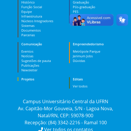
Histórico
Graduação
Função Social
Pós-graduação
Equipe
PES
Infraestrutura
MOOC
Núcleos Integradores
Dúvidas
Sistemas
Documentos
Parcerias
Comunicação
Empreendedorismo
Eventos
Metrópole Parque
Notícias
Jerimum Jobs
Sugestões de pauta
Dúvidas
Publicações
Newsletter
Projetos
Editais
Ver todos
Campus Universitário Central da UFRN
Av. Capitão-Mor Gouveia, S/N - Lagoa Nova,
Natal/RN, CEP: 59078-900
Recepção: (84) 3342-2216 - Ramal 100
Ver todos os contatos