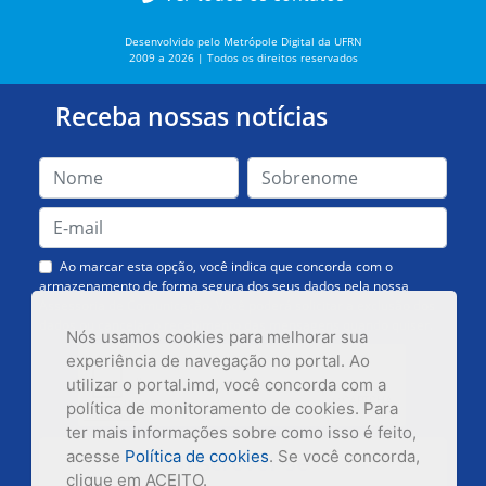
Desenvolvido pelo Metrópole Digital da UFRN
2009 a 2026 | Todos os direitos reservados
Receba nossas notícias
Ao marcar esta opção, você indica que concorda com o
armazenamento de forma segura dos seus dados pela nossa
Assessoria de Comunicação. Você poderá solicitar a exclusão dos
dados ou cancelar o recebimento das mensagens quando quiser.
Nós usamos cookies para melhorar sua
experiência de navegação no portal. Ao
utilizar o portal.imd, você concorda com a
política de monitoramento de cookies. Para
ter mais informações sobre como isso é feito,
acesse
Política de cookies
. Se você concorda,
Inscrever-se
clique em ACEITO.