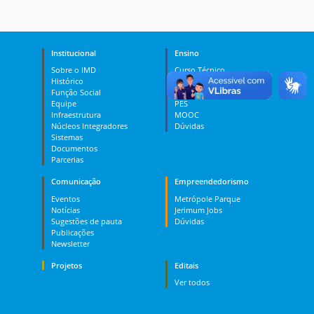
Institucional
Ensino
Sobre o IMD
Curso Técnico
Histórico
Graduação
Função Social
Pós-graduação
Equipe
PES
Infraestrutura
MOOC
Núcleos Integradores
Dúvidas
Sistemas
Documentos
Parcerias
Comunicação
Empreendedorismo
Eventos
Metrópole Parque
Notícias
Jerimum Jobs
Sugestões de pauta
Dúvidas
Publicações
Newsletter
Projetos
Editais
Ver todos