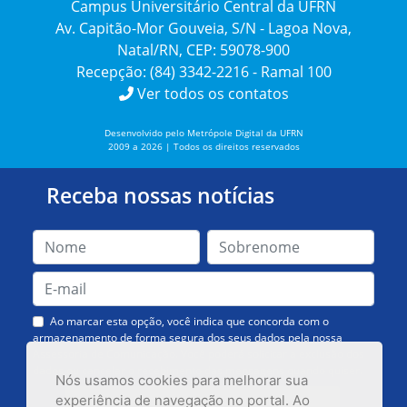
Campus Universitário Central da UFRN
Av. Capitão-Mor Gouveia, S/N - Lagoa Nova,
Natal/RN, CEP: 59078-900
Recepção: (84) 3342-2216 - Ramal 100
Ver todos os contatos
Desenvolvido pelo Metrópole Digital da UFRN
2009 a 2026 | Todos os direitos reservados
Receba nossas notícias
Ao marcar esta opção, você indica que concorda com o
armazenamento de forma segura dos seus dados pela nossa
Assessoria de Comunicação. Você poderá solicitar a exclusão dos
dados ou cancelar o recebimento das mensagens quando quiser.
Nós usamos cookies para melhorar sua
experiência de navegação no portal. Ao