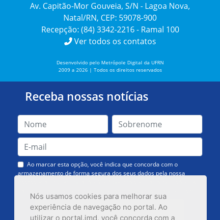
Av. Capitão-Mor Gouveia, S/N - Lagoa Nova,
Natal/RN, CEP: 59078-900
Recepção: (84) 3342-2216 - Ramal 100
Ver todos os contatos
Desenvolvido pelo Metrópole Digital da UFRN
2009 a 2026 | Todos os direitos reservados
Receba nossas notícias
Ao marcar esta opção, você indica que concorda com o
armazenamento de forma segura dos seus dados pela nossa
Assessoria de Comunicação. Você poderá solicitar a exclusão dos
dados ou cancelar o recebimento das mensagens quando quiser.
Nós usamos cookies para melhorar sua
experiência de navegação no portal. Ao
utilizar o portal.imd, você concorda com a