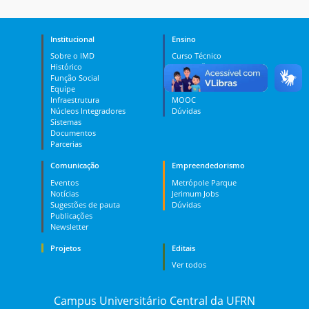
Institucional
Ensino
Sobre o IMD
Curso Técnico
Histórico
Graduação
Função Social
Pós-graduação
Equipe
PES
Infraestrutura
MOOC
Núcleos Integradores
Dúvidas
Sistemas
Documentos
Parcerias
Comunicação
Empreendedorismo
Eventos
Metrópole Parque
Notícias
Jerimum Jobs
Sugestões de pauta
Dúvidas
Publicações
Newsletter
Projetos
Editais
Ver todos
Campus Universitário Central da UFRN