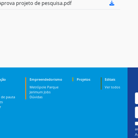
prova projeto de pesquisa.pdf
ção
Empreendedorismo
Projetos
Editais
Metrópole Parque
Ver todos
Jerimum Jobs
 de pauta
Dúvidas
es
r
a
A