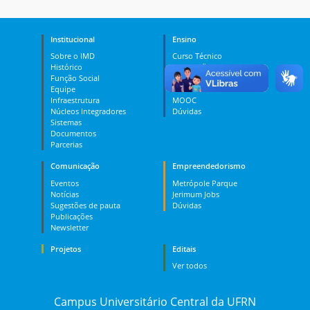
Institucional
Ensino
Sobre o IMD
Curso Técnico
Histórico
Graduação
Função Social
Pós-graduação
Equipe
PES
Infraestrutura
MOOC
Núcleos Integradores
Dúvidas
Sistemas
Documentos
Parcerias
Comunicação
Empreendedorismo
Eventos
Metrópole Parque
Notícias
Jerimum Jobs
Sugestões de pauta
Dúvidas
Publicações
Newsletter
Projetos
Editais
Ver todos
Campus Universitário Central da UFRN