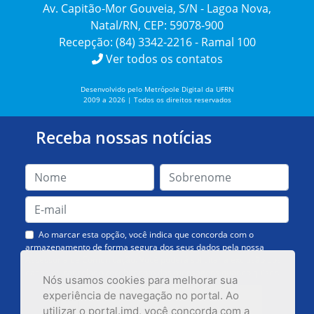
Av. Capitão-Mor Gouveia, S/N - Lagoa Nova,
Natal/RN, CEP: 59078-900
Recepção: (84) 3342-2216 - Ramal 100
Ver todos os contatos
Desenvolvido pelo Metrópole Digital da UFRN
2009 a 2026 | Todos os direitos reservados
Receba nossas notícias
Ao marcar esta opção, você indica que concorda com o
armazenamento de forma segura dos seus dados pela nossa
Assessoria de Comunicação. Você poderá solicitar a exclusão dos
dados ou cancelar o recebimento das mensagens quando quiser.
Nós usamos cookies para melhorar sua
experiência de navegação no portal. Ao
utilizar o portal.imd, você concorda com a